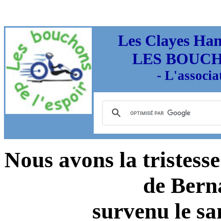
Les Clayes Han
LES BOUCH
- L'associat
Nous avons la tristesse
de Ber
survenu le sa