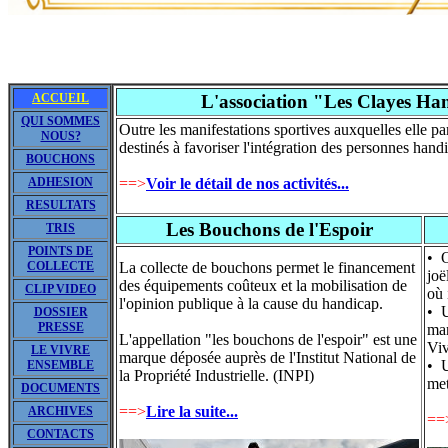
ACCUEIL
L'association "Les Clayes Ha
QUI SOMMES
Outre les manifestations sportives auxquelles elle pa
NOUS?
destinés à favoriser l'intégration des personnes handi
BOUCHONS
ADHESION
==>
Voir le détail de nos activités...
RESULTATS
Les Bouchons de l'Espoir
TRIS
POINTS DE
• O
COLLECTE
La collecte de bouchons permet le financement
joë
des équipements coûteux et la mobilisation de
CLIP VIDEO
où 
l'opinion publique à la cause du handicap.
• U
DOSSIER
PRESSE
man
L'appellation "les bouchons de l'espoir" est une
Vi
LE VIVRE
marque déposée auprès de l'Institut National de
• U
ENSEMBLE
la Propriété Industrielle. (INPI)
met
DOCUMENTS
==>
Lire la suite...
ARCHIVES
==
CONTACTS